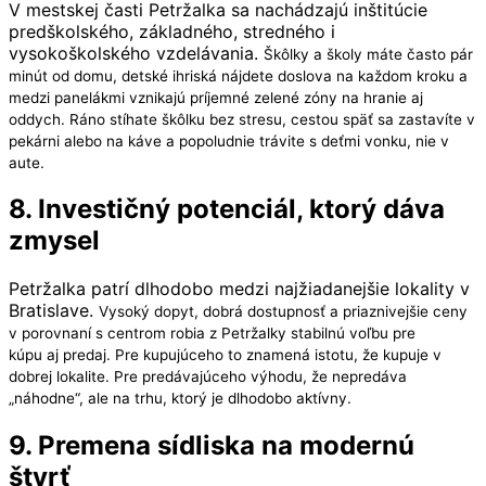
V mestskej časti Petržalka sa nachádzajú inštitúcie
predškolského, základného, stredného i
vysokoškolského vzdelávania.
Škôlky a školy máte často pár
minút od domu, detské ihriská nájdete doslova na každom kroku a
medzi panelákmi vznikajú príjemné zelené zóny na hranie aj
oddych.
Ráno stíhate škôlku bez stresu, cestou späť sa zastavíte v
pekárni alebo na káve a popoludnie trávite s deťmi vonku, nie v
aute.
8. Investičný potenciál, ktorý dáva
zmysel
Petržalka patrí dlhodobo medzi najžiadanejšie lokality v
Bratislave.
Vysoký dopyt, dobrá dostupnosť a priaznivejšie ceny
v porovnaní s centrom robia z Petržalky stabilnú voľbu pre
kúpu aj predaj.
Pre kupujúceho to znamená istotu, že kupuje v
dobrej lokalite.
Pre predávajúceho výhodu, že nepredáva
„náhodne“, ale na trhu, ktorý je dlhodobo aktívny.
9. Premena sídliska na modernú
štvrť