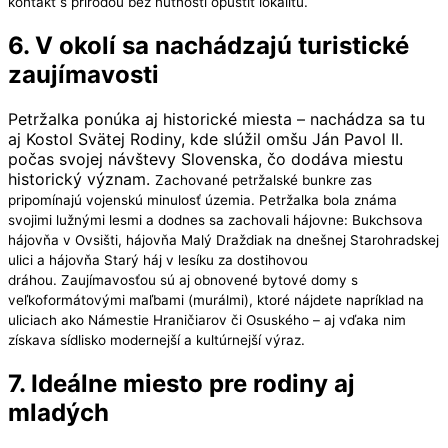
kontakt s prírodou bez nutnosti opustiť lokalitu.
6. V okolí sa nachádzajú turistické
zaujímavosti
Petržalka ponúka aj historické miesta – nachádza sa tu
aj Kostol Svätej Rodiny, kde slúžil omšu Ján Pavol II.
počas svojej návštevy Slovenska, čo dodáva miestu
historický význam.
Zachované petržalské bunkre zas
pripomínajú vojenskú minulosť územia. Petržalka bola známa
svojimi lužnými lesmi a dodnes sa zachovali hájovne: Bukchsova
hájovňa v Ovsišti, hájovňa Malý Draždiak na dnešnej Starohradskej
ulici a hájovňa Starý háj v lesíku za dostihovou
dráhou.
Zaujímavosťou sú aj obnovené bytové domy s
veľkoformátovými maľbami (murálmi), ktoré nájdete napríklad na
uliciach ako Námestie Hraničiarov či Osuského – aj vďaka nim
získava sídlisko modernejší a kultúrnejší výraz.
7. Ideálne miesto pre rodiny aj
mladých