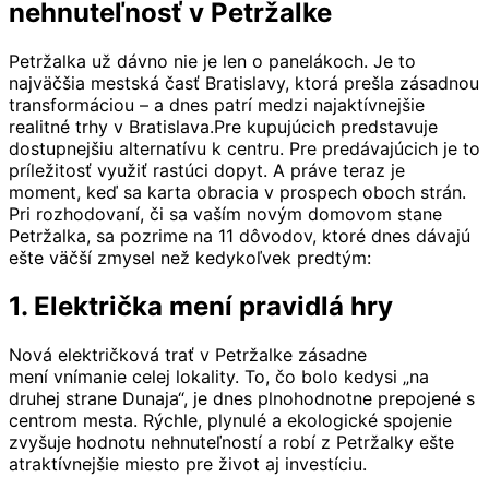
nehnuteľnosť v Petržalke
Petržalka už dávno nie je len o panelákoch. Je to
najväčšia mestská časť Bratislavy, ktorá prešla zásadnou
transformáciou – a dnes patrí medzi najaktívnejšie
realitné trhy v Bratislava.Pre kupujúcich predstavuje
dostupnejšiu alternatívu k centru. Pre predávajúcich je to
príležitosť využiť rastúci dopyt. A práve teraz je
moment, keď sa karta obracia v prospech oboch strán.
Pri rozhodovaní, či sa vaším novým domovom stane
Petržalka, sa pozrime na 11 dôvodov, ktoré dnes dávajú
ešte väčší zmysel než kedykoľvek predtým:
1. Električka mení pravidlá hry
Nová električková trať v Petržalke zásadne
mení vnímanie celej lokality. To, čo bolo kedysi „na
druhej strane Dunaja“, je dnes plnohodnotne prepojené s
centrom mesta. Rýchle, plynulé a ekologické spojenie
zvyšuje hodnotu nehnuteľností a robí z Petržalky ešte
atraktívnejšie miesto pre život aj investíciu.