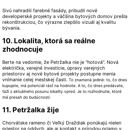
Sivú nahradili farebné fasády, pribudli nové
developerské projekty a väčšina bytových domov prešla
rekonštrukciou, čo výrazne zlepšilo vizuál aj kvalitu
bývania.
10. Lokalita, ktorá sa reálne
zhodnocuje
Berte na vedomie, že Petržalka nie je "hotová". Nová
električka, verejné investície, úpravy verejných
priestorov aj nové bytové projekty postupne menia
vnímanie celej mestskej časti.
To znamená jediné: to, čo dnes
kupujete, má potenciál rásť na hodnote.
A to, čo dnes predávate,
ťaží z aktuálneho posunu lokality vpred.
Je to rozhodnutie, ktoré
má presah do budúcnosti.
11. Petržalka žije
Chorvátske rameno či Veľký Draždiak ponúkajú nielen
priestor na oddych, ale aj kontakt s prírodou priamo v