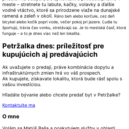
meste – stretnete tu labute, kačky, volavky a ďalšie
vodné vtáctvo, ktoré sa prirodzene viaže na dunajské
ramená a zeleň v okolí.
Ráno beh alebo korčule, cez deň
bicykel alebo kočík popri vode, večer pokoj pri jazere. Ľudia tu
športujú, trávia čas vonku, stretávajú sa. Je to mestská časť, ktorá
funguje – a to je dnes viac než len lokalita.
Petržalka dnes: príležitosť pre
kupujúcich aj predávajúcich
Ak uvažujete o predaji, práve kombinácia dopytu a
infraštruktúrnych zmien hrá vo váš prospech.
Ak kupujete, získavate lokalitu, ktorá bude rásť spolu s
vašou investíciou.
Hľadáte bývanie alebo chcete predať byt v Petržalke?
Kontaktujte ma
O mne
Volám sa Matúš Baša a poskytujem služby v oblasti