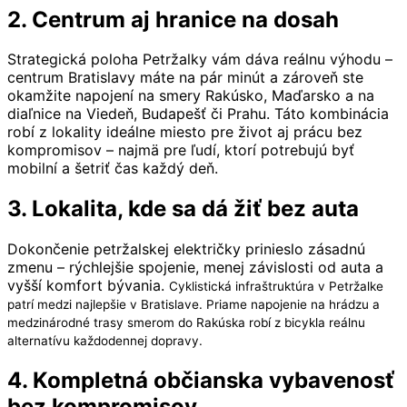
2. Centrum aj hranice na dosah
Strategická poloha Petržalky vám dáva reálnu výhodu –
centrum Bratislavy máte na pár minút a zároveň ste
okamžite napojení na smery Rakúsko, Maďarsko a na
diaľnice na Viedeň, Budapešť či Prahu. Táto kombinácia
robí z lokality ideálne miesto pre život aj prácu bez
kompromisov – najmä pre ľudí, ktorí potrebujú byť
mobilní a šetriť čas každý deň.
3. Lokalita, kde sa dá žiť bez auta
Dokončenie petržalskej električky prinieslo zásadnú
zmenu – rýchlejšie spojenie, menej závislosti od auta a
vyšší komfort bývania.
Cyklistická infraštruktúra v Petržalke
patrí medzi najlepšie v Bratislave. Priame napojenie na hrádzu a
medzinárodné trasy smerom do Rakúska robí z bicykla reálnu
alternatívu každodennej dopravy.
4. Kompletná občianska vybavenosť
bez kompromisov