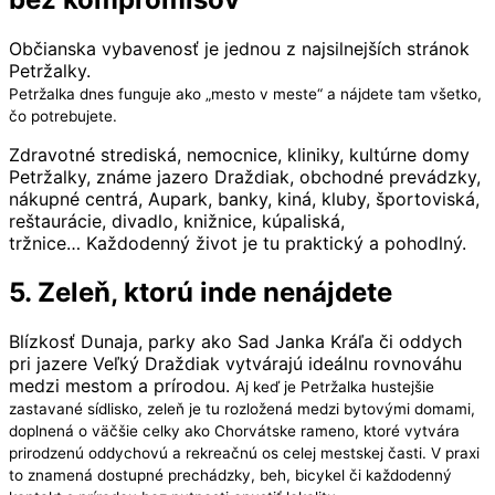
Občianska vybavenosť je jednou z najsilnejších stránok
Petržalky.
Petržalka dnes funguje ako „mesto v meste“ a nájdete tam všetko,
čo potrebujete.
Zdravotné strediská, nemocnice, kliniky, kultúrne domy
Petržalky, známe jazero Draždiak, obchodné prevádzky,
nákupné centrá, Aupark, banky, kiná, kluby, športoviská,
reštaurácie, divadlo, knižnice, kúpaliská,
tržnice… Každodenný život je tu praktický a pohodlný.
5. Zeleň, ktorú inde nenájdete
Blízkosť Dunaja, parky ako Sad Janka Kráľa či oddych
pri jazere Veľký Draždiak vytvárajú ideálnu rovnováhu
medzi mestom a prírodou.
Aj keď je Petržalka hustejšie
zastavané sídlisko, zeleň je tu rozložená medzi bytovými domami,
doplnená o väčšie celky ako Chorvátske rameno, ktoré vytvára
prirodzenú oddychovú a rekreačnú os celej mestskej časti.
V praxi
to znamená dostupné prechádzky, beh, bicykel či každodenný