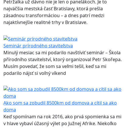
Petržalka už dávno nie je len o panelákoch. Je to
najväčšia mestská časť Bratislavy, ktorá prešla
zásadnou transformáciou – a dnes patrí medzi
najaktívnejšie realitné trhy v Bratislave.
Seminár prírodného staviteľstva
Minulý mesiac sa mi podarilo navštíviť seminár – Škola
přírodního stavitelství, ktorý organizoval Petr Skořepa.
Musím povedať, že som sa veľmi tešil, keď sa mi
podarilo nájsť si voľný víkend
Ako som sa zobudil 8500km od domova a cítil sa ako
doma
Keď spomínam na rok 2016, ako prvá spomienka sa mi
v hlave vybaví úžasný výlet po Južnej Afrike. Niekoľko